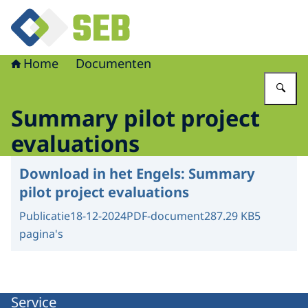
Naar de homepage van Schoon en Emissieloos Bouwen
Home
Documenten
Vu
Summary pilot project
evaluations
Download in het Engels:
Summary
pilot project evaluations
Publicatie
18-12-2024
PDF-document
287.29 KB
5
pagina's
Service